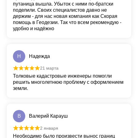
путаница вышла. Убыток с ними по-братски
поделили. Своих специалистов давно не
держим - для нас новая компания как Скорая
помощь в Геодезии. Так что всем рекомендую -
удобно и надёжно
Н
Надежда
21 марта
Оценка
5
из 5
Толковые кадастровые инженеры помогли
решить многолетнюю проблему с оформлением
земли.
В
Валерий Карауш
2 января
Оценка
5
из 5
Необходимо было произвести вынос границ