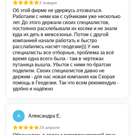
2 января
Оценка
5
из 5
Об этой фирме не удержусь отозваться.
Работаем с ними как с субчиками уже несколько
лет. До этого держали своих специалистов,
постоянно расхлебывали их косяки и не знали
куда их деть в межсезонье. Потом с другой
компанией начали работать и быстро
расслабились насчёт геодезии))) У них
специалисты все отборные, проблема за всё
время одна всего была - там в чертежах
путаница вышла. Убыток с ними по-братски
поделили. Своих специалистов давно не
держим - для нас новая компания как Скорая
помощь в Геодезии. Так что всем рекомендую -
удобно и надёжно
А
Александра Е.
24 апреля
Оценка
5
из 5