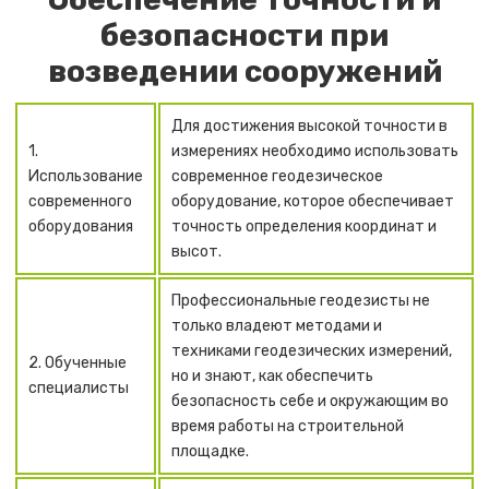
безопасности при
возведении сооружений
Для достижения высокой точности в
1.
измерениях необходимо использовать
Использование
современное геодезическое
современного
оборудование, которое обеспечивает
оборудования
точность определения координат и
высот.
Профессиональные геодезисты не
только владеют методами и
техниками геодезических измерений,
2. Обученные
но и знают, как обеспечить
специалисты
безопасность себе и окружающим во
время работы на строительной
площадке.